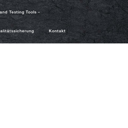
and Testing Tools
alitätssicherung
Kontakt
diamanten
iamanten
aster