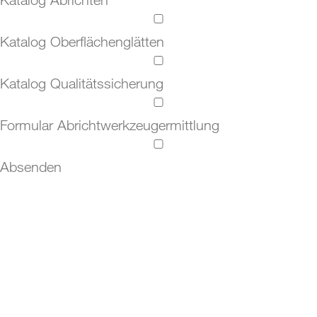
Einzelsteinabrichter
Katalog Oberflächenglätten
Oberflächenglättung
Katalog Qualitätssicherung
Diamantdrücksystem
Diamanteinsätze
Formular Abrichtwerkzeugermittlung
Tracer and Testing Tools
Absenden
Härteprüfdiamanten
Scratch Diamanten
Diamant-Taster