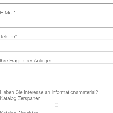
Gravierfräßer
E-Mail
*
Verschleißschutz
Abrichten
Telefon
*
TRS-Serie
CTD-Serie
Ihre Frage oder Anliegen
UP-Abrichter
Abrichtplatten
Mehrsteinabrichter
Abrichträdchen
Haben Sie Interesse an Informationsmaterial?
Katalog Zerspanen
Teilkornabrichter
Profilabrichter
Katalog Abrichten