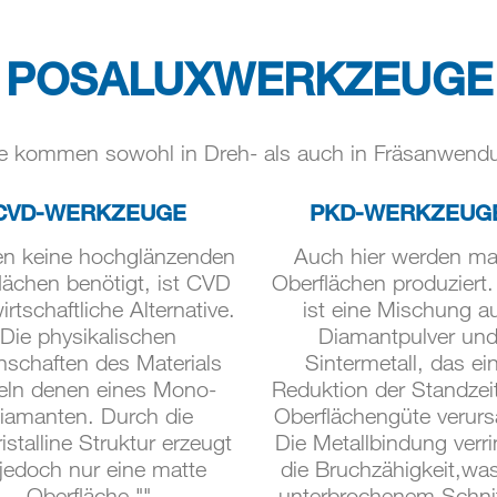
POSALUXWERKZEUGE
 kommen sowohl in Dreh- als auch in Fräsanwend
CVD-WERKZEUGE
PKD-WERKZEUG
n keine hochglänzenden
Auch hier werden ma
lächen benötigt, ist CVD
Oberflächen produziert
irtschaftliche Alternative.
ist eine Mischung a
Die physikalischen
Diamantpulver un
nschaften des Materials
Sintermetall, das ei
eln denen eines Mono-
Reduktion der Standzei
iamanten. Durch die
Oberflächengüte verurs
istalline Struktur erzeugt
Die Metallbindung verri
 jedoch nur eine matte
die Bruchzähigkeit,was
Oberfläche.""
unterbrochenem Schnit