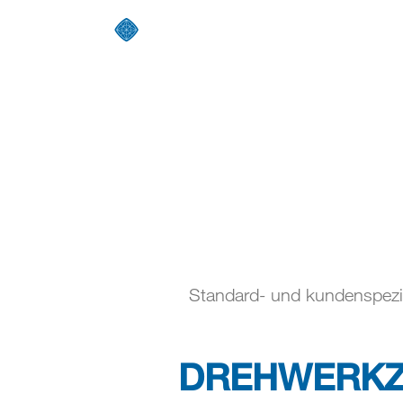
Mössn
Standard- und kundenspez
DREHWERKZE