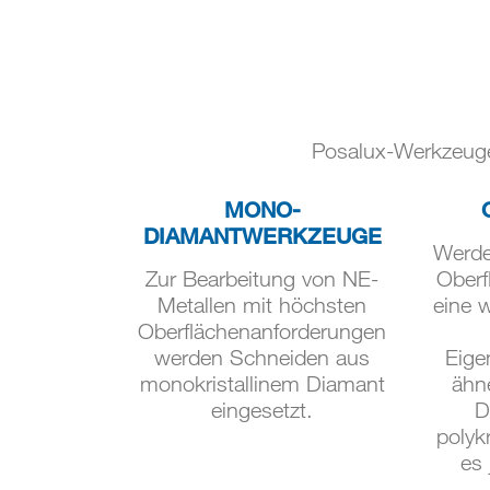
Posalux-Werkzeuge
MONO-
DIAMANTWERKZEUGE
Werde
Zur Bearbeitung von NE-
Oberf
Metallen mit höchsten
eine w
Oberflächenanforderungen
werden Schneiden aus
Eige
monokristallinem Diamant
ähn
eingesetzt.
D
polykr
es