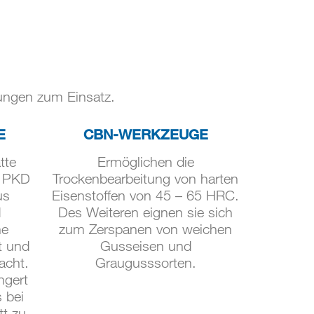
ungen zum Einsatz.
E
CBN-WERKZEUGE
tte
Ermöglichen die
. PKD
Trockenbearbeitung von harten
us
Eisenstoffen von 45 – 65 HRC.
d
Des Weiteren eignen sie sich
ne
zum Zerspanen von weichen
t und
Gusseisen und
acht.
Graugusssorten.
ngert
 bei
t zu